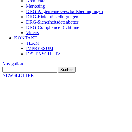
Architekten
Marketing
DRG-Allgemeine Geschäftsbedingungen
DRG-Einkaufsbedingungen
DRG-Sicherheitsdatenbätter
DRG-Compliance Richtlinien
Videos
KONTAKT
TEAM
IMPRESSUM
DATENSCHUTZ
Navigation
Suchen
nach:
NEWSLETTER