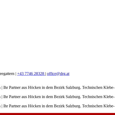
egattern |
+43 7746 28328
|
office@drg.at