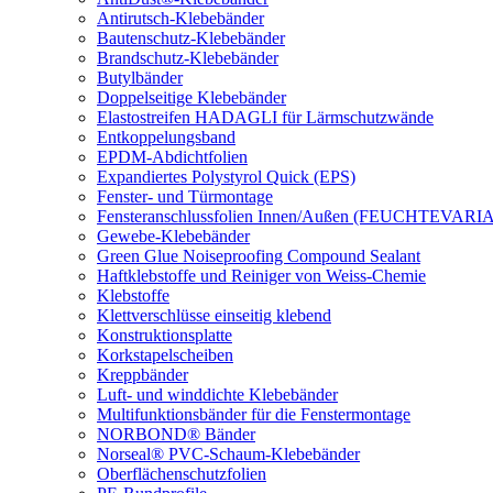
Antirutsch-Klebebänder
Bautenschutz-Klebebänder
Brandschutz-Klebebänder
Butylbänder
Doppelseitige Klebebänder
Elastostreifen HADAGLI für Lärmschutzwände
Entkoppelungsband
EPDM-Abdichtfolien
Expandiertes Polystyrol Quick (EPS)
Fenster- und Türmontage
Fensteranschlussfolien Innen/Außen (FEUCHTEVARI
Gewebe-Klebebänder
Green Glue Noiseproofing Compound Sealant
Haftklebstoffe und Reiniger von Weiss-Chemie
Klebstoffe
Klettverschlüsse einseitig klebend
Konstruktionsplatte
Korkstapelscheiben
Kreppbänder
Luft- und winddichte Klebebänder
Multifunktionsbänder für die Fenstermontage
NORBOND® Bänder
Norseal® PVC-Schaum-Klebebänder
Oberflächenschutzfolien