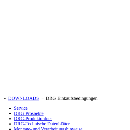
»
DOWNLOADS
» DRG-Einkaufsbedingungen
Service
DRG-Prospekte
DRG-Produktordner
DRG-Technische Datenblätter
Montage- und Verarbeitungshinweise