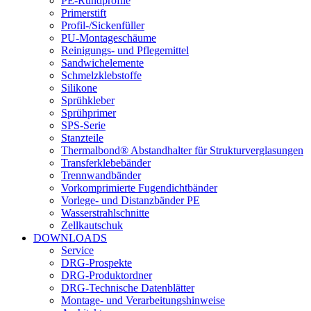
PE-Rundprofile
Primerstift
Profil-/Sickenfüller
PU-Montageschäume
Reinigungs- und Pflegemittel
Sandwichelemente
Schmelzklebstoffe
Silikone
Sprühkleber
Sprühprimer
SPS-Serie
Stanzteile
Thermalbond® Abstandhalter für Strukturverglasungen
Transferklebebänder
Trennwandbänder
Vorkomprimierte Fugendichtbänder
Vorlege- und Distanzbänder PE
Wasserstrahlschnitte
Zellkautschuk
DOWNLOADS
Service
DRG-Prospekte
DRG-Produktordner
DRG-Technische Datenblätter
Montage- und Verarbeitungshinweise