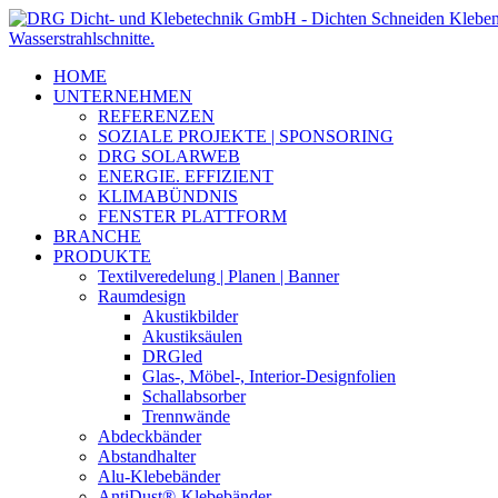
HOME
UNTERNEHMEN
REFERENZEN
SOZIALE PROJEKTE | SPONSORING
DRG SOLARWEB
ENERGIE. EFFIZIENT
KLIMABÜNDNIS
FENSTER PLATTFORM
BRANCHE
PRODUKTE
Textilveredelung | Planen | Banner
Raumdesign
Akustikbilder
Akustiksäulen
DRGled
Glas-, Möbel-, Interior-Designfolien
Schallabsorber
Trennwände
Abdeckbänder
Abstandhalter
Alu-Klebebänder
AntiDust®-Klebebänder