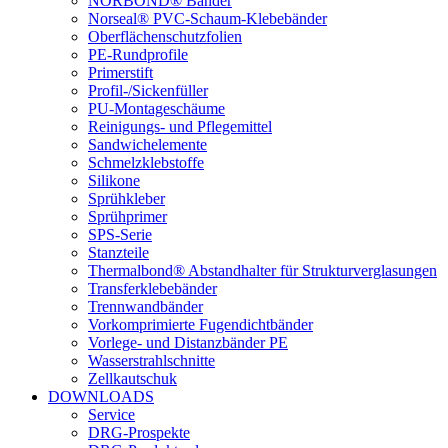
NORBOND® Bänder
Norseal® PVC-Schaum-Klebebänder
Oberflächenschutzfolien
PE-Rundprofile
Primerstift
Profil-/Sickenfüller
PU-Montageschäume
Reinigungs- und Pflegemittel
Sandwichelemente
Schmelzklebstoffe
Silikone
Sprühkleber
Sprühprimer
SPS-Serie
Stanzteile
Thermalbond® Abstandhalter für Strukturverglasungen
Transferklebebänder
Trennwandbänder
Vorkomprimierte Fugendichtbänder
Vorlege- und Distanzbänder PE
Wasserstrahlschnitte
Zellkautschuk
DOWNLOADS
Service
DRG-Prospekte