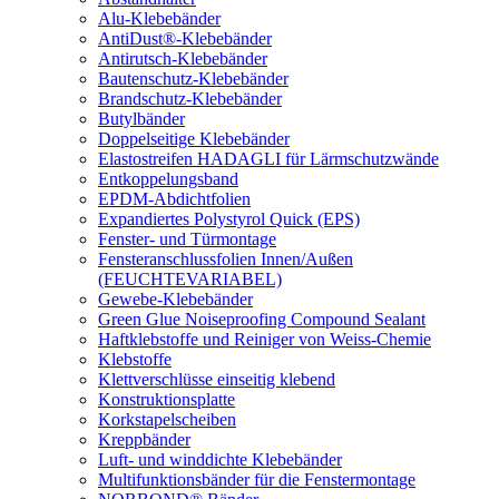
Alu-Klebebänder
AntiDust®-Klebebänder
Antirutsch-Klebebänder
Bautenschutz-Klebebänder
Brandschutz-Klebebänder
Butylbänder
Doppelseitige Klebebänder
Elastostreifen HADAGLI für Lärmschutzwände
Entkoppelungsband
EPDM-Abdichtfolien
Expandiertes Polystyrol Quick (EPS)
Fenster- und Türmontage
Fensteranschlussfolien Innen/Außen
(FEUCHTEVARIABEL)
Gewebe-Klebebänder
Green Glue Noiseproofing Compound Sealant
Haftklebstoffe und Reiniger von Weiss-Chemie
Klebstoffe
Klettverschlüsse einseitig klebend
Konstruktionsplatte
Korkstapelscheiben
Kreppbänder
Luft- und winddichte Klebebänder
Multifunktionsbänder für die Fenstermontage