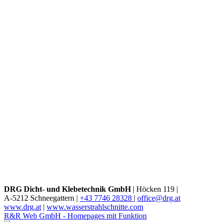
DRG Dicht- und Klebetechnik GmbH
|
Höcken 119 |
A-5212 Schneegattern |
+43 7746 28328
|
office@drg.at
www.drg.at
|
www.wasserstrahlschnitte.com
R&R Web GmbH - Homepages mit Funktion