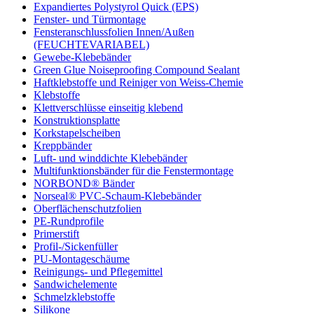
Expandiertes Polystyrol Quick (EPS)
Fenster- und Türmontage
Fensteranschlussfolien Innen/Außen
(FEUCHTEVARIABEL)
Gewebe-Klebebänder
Green Glue Noiseproofing Compound Sealant
Haftklebstoffe und Reiniger von Weiss-Chemie
Klebstoffe
Klettverschlüsse einseitig klebend
Konstruktionsplatte
Korkstapelscheiben
Kreppbänder
Luft- und winddichte Klebebänder
Multifunktionsbänder für die Fenstermontage
NORBOND® Bänder
Norseal® PVC-Schaum-Klebebänder
Oberflächenschutzfolien
PE-Rundprofile
Primerstift
Profil-/Sickenfüller
PU-Montageschäume
Reinigungs- und Pflegemittel
Sandwichelemente
Schmelzklebstoffe
Silikone