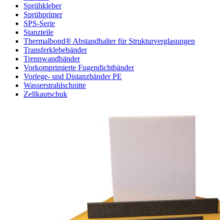
Sprühkleber
Sprühprimer
SPS-Serie
Stanzteile
Thermalbond® Abstandhalter für Strukturverglasungen
Transferklebebänder
Trennwandbänder
Vorkomprimierte Fugendichtbänder
Vorlege- und Distanzbänder PE
Wasserstrahlschnitte
Zellkautschuk