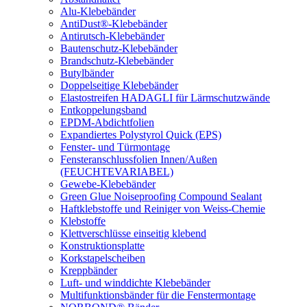
Alu-Klebebänder
AntiDust®-Klebebänder
Antirutsch-Klebebänder
Bautenschutz-Klebebänder
Brandschutz-Klebebänder
Butylbänder
Doppelseitige Klebebänder
Elastostreifen HADAGLI für Lärmschutzwände
Entkoppelungsband
EPDM-Abdichtfolien
Expandiertes Polystyrol Quick (EPS)
Fenster- und Türmontage
Fensteranschlussfolien Innen/Außen
(FEUCHTEVARIABEL)
Gewebe-Klebebänder
Green Glue Noiseproofing Compound Sealant
Haftklebstoffe und Reiniger von Weiss-Chemie
Klebstoffe
Klettverschlüsse einseitig klebend
Konstruktionsplatte
Korkstapelscheiben
Kreppbänder
Luft- und winddichte Klebebänder
Multifunktionsbänder für die Fenstermontage