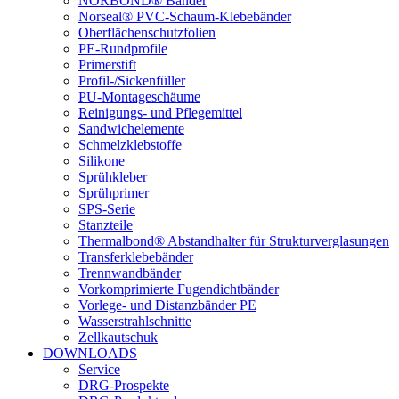
NORBOND® Bänder
Norseal® PVC-Schaum-Klebebänder
Oberflächenschutzfolien
PE-Rundprofile
Primerstift
Profil-/Sickenfüller
PU-Montageschäume
Reinigungs- und Pflegemittel
Sandwichelemente
Schmelzklebstoffe
Silikone
Sprühkleber
Sprühprimer
SPS-Serie
Stanzteile
Thermalbond® Abstandhalter für Strukturverglasungen
Transferklebebänder
Trennwandbänder
Vorkomprimierte Fugendichtbänder
Vorlege- und Distanzbänder PE
Wasserstrahlschnitte
Zellkautschuk
DOWNLOADS
Service
DRG-Prospekte