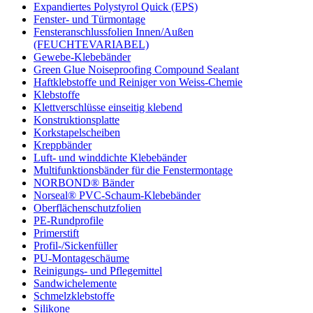
Expandiertes Polystyrol Quick (EPS)
Fenster- und Türmontage
Fensteranschlussfolien Innen/Außen
(FEUCHTEVARIABEL)
Gewebe-Klebebänder
Green Glue Noiseproofing Compound Sealant
Haftklebstoffe und Reiniger von Weiss-Chemie
Klebstoffe
Klettverschlüsse einseitig klebend
Konstruktionsplatte
Korkstapelscheiben
Kreppbänder
Luft- und winddichte Klebebänder
Multifunktionsbänder für die Fenstermontage
NORBOND® Bänder
Norseal® PVC-Schaum-Klebebänder
Oberflächenschutzfolien
PE-Rundprofile
Primerstift
Profil-/Sickenfüller
PU-Montageschäume
Reinigungs- und Pflegemittel
Sandwichelemente
Schmelzklebstoffe
Silikone