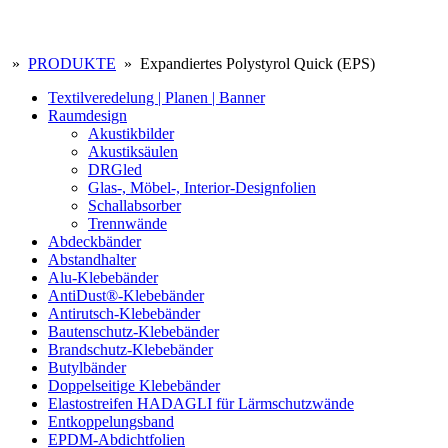
»
PRODUKTE
» Expandiertes Polystyrol Quick (EPS)
Textilveredelung | Planen | Banner
Raumdesign
Akustikbilder
Akustiksäulen
DRGled
Glas-, Möbel-, Interior-Designfolien
Schallabsorber
Trennwände
Abdeckbänder
Abstandhalter
Alu-Klebebänder
AntiDust®-Klebebänder
Antirutsch-Klebebänder
Bautenschutz-Klebebänder
Brandschutz-Klebebänder
Butylbänder
Doppelseitige Klebebänder
Elastostreifen HADAGLI für Lärmschutzwände
Entkoppelungsband
EPDM-Abdichtfolien