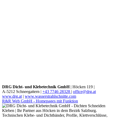
DRG Dicht- und Klebetechnik GmbH
|
Höcken 119 |
A-5212 Schneegattern |
+43 7746 28328
|
office@drg.at
www.drg.at
|
www.wasserstrahlschnitte.com
R&R Web GmbH - Homepages mit Funktion