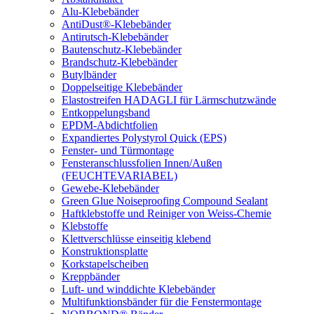
Alu-Klebebänder
AntiDust®-Klebebänder
Antirutsch-Klebebänder
Bautenschutz-Klebebänder
Brandschutz-Klebebänder
Butylbänder
Doppelseitige Klebebänder
Elastostreifen HADAGLI für Lärmschutzwände
Entkoppelungsband
EPDM-Abdichtfolien
Expandiertes Polystyrol Quick (EPS)
Fenster- und Türmontage
Fensteranschlussfolien Innen/Außen
(FEUCHTEVARIABEL)
Gewebe-Klebebänder
Green Glue Noiseproofing Compound Sealant
Haftklebstoffe und Reiniger von Weiss-Chemie
Klebstoffe
Klettverschlüsse einseitig klebend
Konstruktionsplatte
Korkstapelscheiben
Kreppbänder
Luft- und winddichte Klebebänder
Multifunktionsbänder für die Fenstermontage