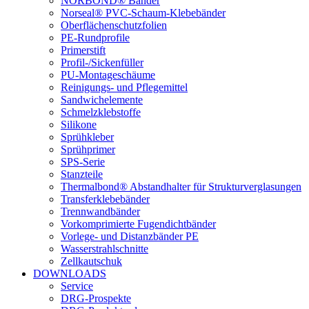
NORBOND® Bänder
Norseal® PVC-Schaum-Klebebänder
Oberflächenschutzfolien
PE-Rundprofile
Primerstift
Profil-/Sickenfüller
PU-Montageschäume
Reinigungs- und Pflegemittel
Sandwichelemente
Schmelzklebstoffe
Silikone
Sprühkleber
Sprühprimer
SPS-Serie
Stanzteile
Thermalbond® Abstandhalter für Strukturverglasungen
Transferklebebänder
Trennwandbänder
Vorkomprimierte Fugendichtbänder
Vorlege- und Distanzbänder PE
Wasserstrahlschnitte
Zellkautschuk
DOWNLOADS
Service
DRG-Prospekte