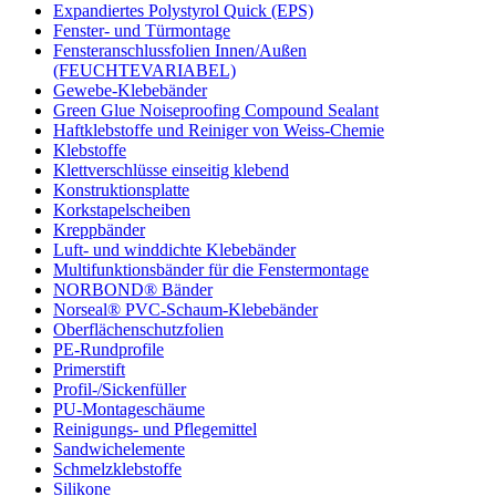
Expandiertes Polystyrol Quick (EPS)
Fenster- und Türmontage
Fensteranschlussfolien Innen/Außen
(FEUCHTEVARIABEL)
Gewebe-Klebebänder
Green Glue Noiseproofing Compound Sealant
Haftklebstoffe und Reiniger von Weiss-Chemie
Klebstoffe
Klettverschlüsse einseitig klebend
Konstruktionsplatte
Korkstapelscheiben
Kreppbänder
Luft- und winddichte Klebebänder
Multifunktionsbänder für die Fenstermontage
NORBOND® Bänder
Norseal® PVC-Schaum-Klebebänder
Oberflächenschutzfolien
PE-Rundprofile
Primerstift
Profil-/Sickenfüller
PU-Montageschäume
Reinigungs- und Pflegemittel
Sandwichelemente
Schmelzklebstoffe
Silikone