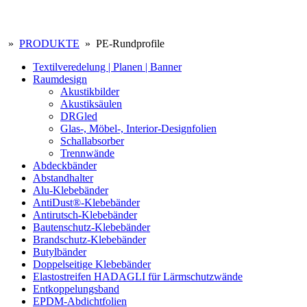
»
PRODUKTE
» PE-Rundprofile
Textilveredelung | Planen | Banner
Raumdesign
Akustikbilder
Akustiksäulen
DRGled
Glas-, Möbel-, Interior-Designfolien
Schallabsorber
Trennwände
Abdeckbänder
Abstandhalter
Alu-Klebebänder
AntiDust®-Klebebänder
Antirutsch-Klebebänder
Bautenschutz-Klebebänder
Brandschutz-Klebebänder
Butylbänder
Doppelseitige Klebebänder
Elastostreifen HADAGLI für Lärmschutzwände
Entkoppelungsband
EPDM-Abdichtfolien