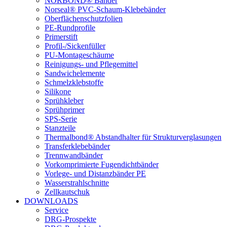
NORBOND® Bänder
Norseal® PVC-Schaum-Klebebänder
Oberflächenschutzfolien
PE-Rundprofile
Primerstift
Profil-/Sickenfüller
PU-Montageschäume
Reinigungs- und Pflegemittel
Sandwichelemente
Schmelzklebstoffe
Silikone
Sprühkleber
Sprühprimer
SPS-Serie
Stanzteile
Thermalbond® Abstandhalter für Strukturverglasungen
Transferklebebänder
Trennwandbänder
Vorkomprimierte Fugendichtbänder
Vorlege- und Distanzbänder PE
Wasserstrahlschnitte
Zellkautschuk
DOWNLOADS
Service
DRG-Prospekte