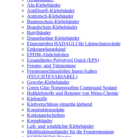
Alu-Klebebänder
AntiDust®-Klebebänder
Antirutsch-Klebebänder
Bautenschutz-Klebebänder
Brandschutz-Klebebänder
Butylbänder
Doppelseitige Klebebänder
Elastostreifen HADAGLI für Lärmschutzwände
Entkoppelungsband
EPDM-Abdichtfolien
Expandiertes Polystyrol Quick (EPS)
Fenster- und Türmontage
Fensteranschlussfolien Innen/Außen
(FEUCHTEVARIABEL)
Gewebe-Klebebänder
Green Glue Noiseproofing Compound Sealant
Haftklebstoffe und Reiniger von Weiss-Chemie
Klebstoffe
Klettverschlüsse einseitig klebend
Konstruktionsplatte
Korkstapelscheiben
Kreppbänder
Luft- und winddichte Klebebänder
Multifunktionsbänder für die Fenstermontage