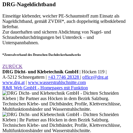
DRG-Nageldichtband
Einseitige klebender, weicher PE-Schaumstoff zum Einsatz als
Nageldichtband, gemäß ZVDH*, auch doppelseitig selbstklebend
lieferbar.
Zur dauerhaften und sicheren Abdichtung von Nagel- und
Schraubendurchdringungen bei Unterdeck – und
Unterspannbahnen.
*Zentralverband des Deutschen Dachdeckerhandwerks
ZURÜCK
DRG Dicht- und Klebetechnik GmbH
|
Höcken 119 |
A-5212 Schneegattern |
+43 7746 28328
|
office@drg.at
www.drg.at
|
www.wasserstrahlschnitte.com
R&R Web GmbH - Homepages mit Funktion